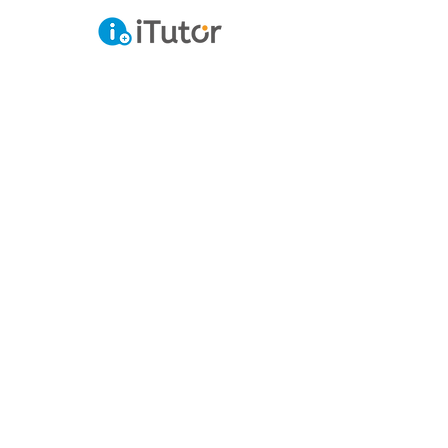
株式会社BluePort
sales@blue-port.co.jp
03-6667-0505
東京都中央区日本橋浜町2-42-9
浜町中央ビル3階