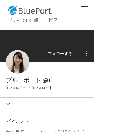
BluePort研修サービス
その他
フォローする
ブルーポート 森山
0 フォロワー
0 フォロー中
イベント