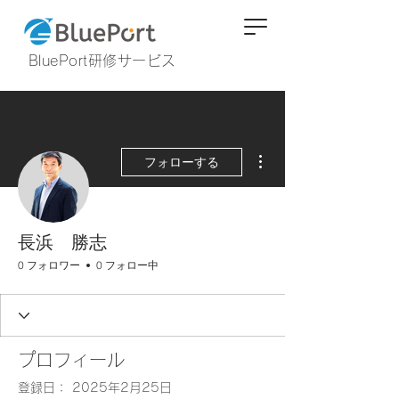
BluePort研修サービス
その他
フォローする
長浜 勝志
0 フォロワー
0 フォロー中
プロフィール
登録日： 2025年2月25日