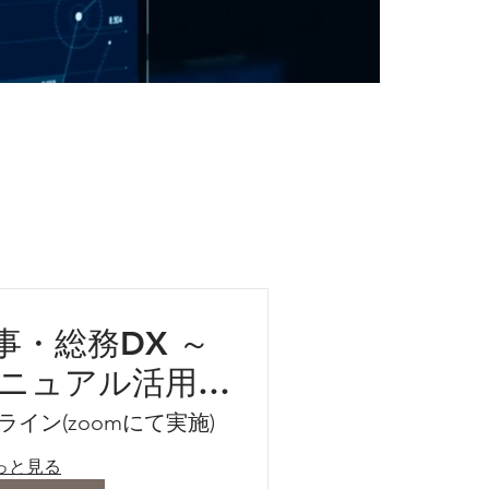
事・総務DX ～
×マニュアル活用最
前線～
ライン(zoomにて実施)
っと見る