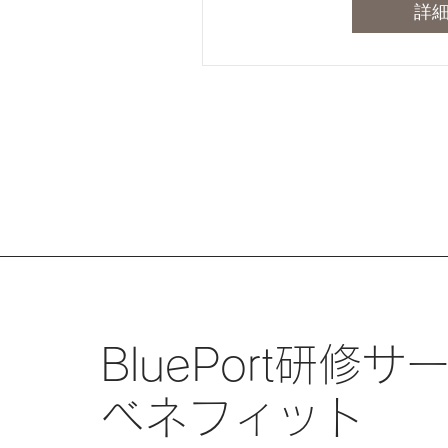
詳
BluePort研修
ベネフィット