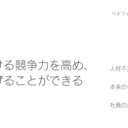
ベネフ
ける競争力を高め、
人材不
げることができる
本来の
​社員