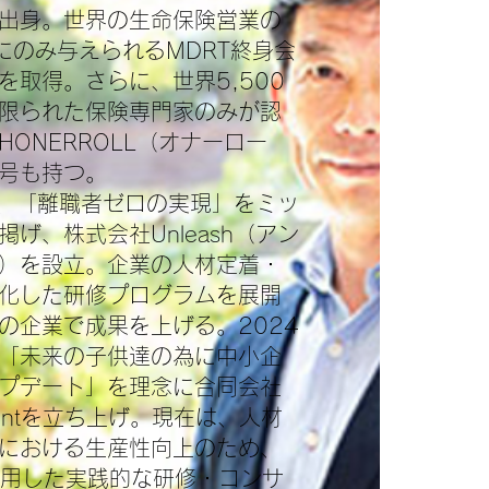
出身。世界の生命保険営業の
にのみ与えられるMDRT終身会
を取得。さらに、世界5,500
限られた保険専門家のみが認
HONERROLL（オナーロー
号も持つ。
年、「離職者ゼロの実現」をミッ
掲げ、株式会社Unleash（アン
）を設立。企業の人材定着・
化した研修プログラムを展開
の企業で成果を上げる。2024
「未来の子供達の為に中小企
プデート」を理念に合同会社
lPointを立ち上げ。現在は、人材
における生産性向上のため、
活用した実践的な研修・コンサ