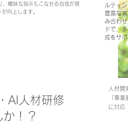
り、曖昧な指示もこなせる自信が育
ルティン
トが向上します。
豊富な実
み合わせ
ドで、多
成をサポ
人材開
・AI人材研修
「事業
に対応
んか！？