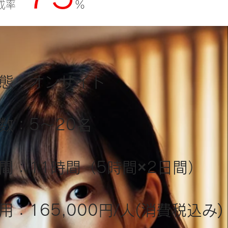
助成率
％
態：オンサイト
数：5〜20名
間：11時間（5時間×2日間）
用：165,000円/人(消費税込み)