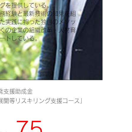
グを提供している。
務経験と最新技術の知見を組
た実践に拘った独自のメソッ
くの企業の組織改革・人材育
ートしている。
発支援助成金
展開等リスキリング支援コース」
75