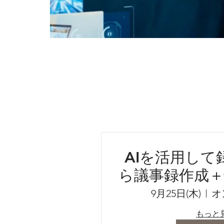
AIを活用して
ら議事録作成＋
～AIツールを
9月25日(木)
オ
効率化の
もっと