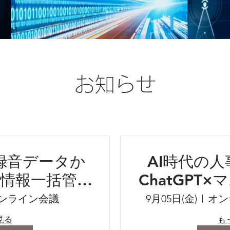
お知らせ
録音データか
AI時代の人
情報一括管理
ChatGPT
活用した業務
ンライン会議
9月05日(金)
オン
実践～
見る
も