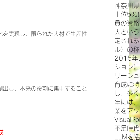
神奈川県
上位5%
員の資格
人という
化を実現し、限られた人材で生産性
定される
ル）の称
2015
ションに
リーシュ
育成に特
創出し、本来の役割に集中すること
し、多く
年には、
業をアッ
Visua
不足時代
成
LLMを